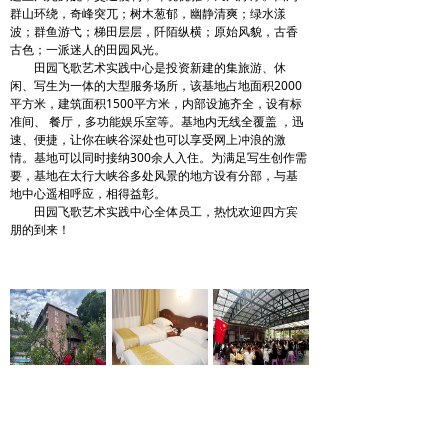
群山环绕，奇峰突兀；树木葱郁，幽静清爽；绿水漾
波；群鱼游弋；梯田层层，阡陌纵横；原始风貌，古香
古色；一派迷人的田园风光。
田园飞歌艺术实践中心是投资新建的集旅游、休
闲、写生为一体的大型服务场所，该基地占地面积2000
平方米，建筑面积1500平方米，内部设施齐全，设有标
准间、 餐厅，多功能娱乐室等。基地内无线全覆盖 ，迅
速、便捷，让你在峡谷深处也可以享受网上冲浪的激
情。基地可以同时接纳300余人入住。为满足写生创作需
要，基地在太行大峡谷多处风景的地方设有分部，与基
地中心遥相呼应，相得益彰。
田园飞歌艺术实践中心全体员工，热忱欢迎四方宾
朋的到来！
联系我们