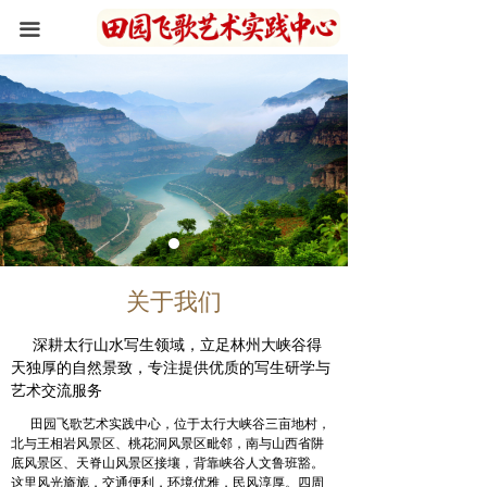
首页
끀
关于我们
住宿环境
写生作品
新闻资讯
峡谷风光
关于我们
联系我们
深耕太行山水写生领域，立足林州大峡谷得
天独厚的自然景致，专注提供优质的写生研学与
艺术交流服务
田园飞歌艺术实践中心，位于太行大峡谷三亩地村，
北与王相岩风景区、桃花洞风景区毗邻，南与山西省阱
底风景区、天脊山风景区接壤，背靠峡谷人文鲁班豁。
这里风光旖旎，交通便利，环境优雅，民风淳厚。四周